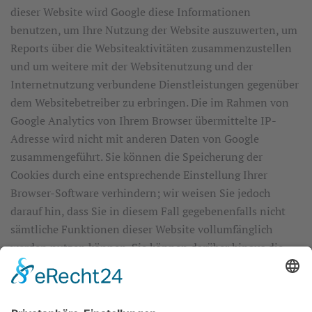
dieser Website wird Google diese Informationen
benutzen, um Ihre Nutzung der Website auszuwerten, um
Reports über die Websiteaktivitäten zusammenzustellen
und um weitere mit der Websitenutzung und der
Internetnutzung verbundene Dienstleistungen gegenüber
dem Websitebetreiber zu erbringen. Die im Rahmen von
Google Analytics von Ihrem Browser übermittelte IP-
Adresse wird nicht mit anderen Daten von Google
zusammengeführt. Sie können die Speicherung der
Cookies durch eine entsprechende Einstellung Ihrer
Browser-Software verhindern; wir weisen Sie jedoch
darauf hin, dass Sie in diesem Fall gegebenenfalls nicht
sämtliche Funktionen dieser Website vollumfänglich
werden nutzen können. Sie können darüber hinaus die
Erfassung der durch das Cookie erzeugten und auf Ihre
Nutzung der Website bezogenen Daten (inkl. Ihrer IP-
Adresse) an Google sowie die Verarbeitung dieser Daten