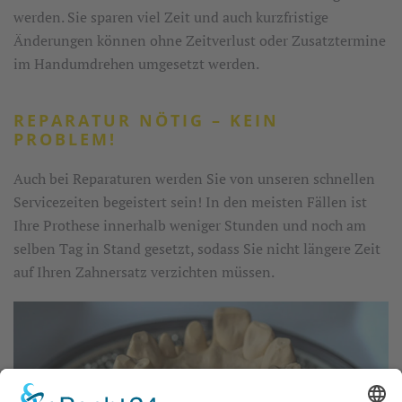
werden. Sie sparen viel Zeit und auch kurzfristige
Änderungen können ohne Zeitverlust oder Zusatztermine
im Handumdrehen umgesetzt werden.
REPARATUR NÖTIG – KEIN
PROBLEM!
Auch bei Reparaturen werden Sie von unseren schnellen
Servicezeiten begeistert sein! In den meisten Fällen ist
Ihre Prothese innerhalb weniger Stunden und noch am
selben Tag in Stand gesetzt, sodass Sie nicht längere Zeit
auf Ihren Zahnersatz verzichten müssen.