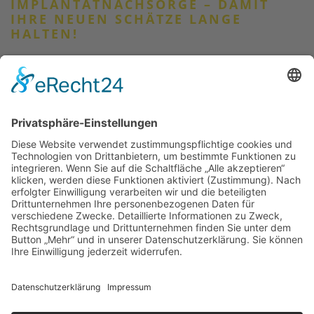
IMPLANTATNACHSORGE – DAMIT
IHRE NEUEN SCHÄTZE LANGE
HALTEN!
Implantate können zwar keine Karies bekommen,
Zahnfleischentzündungen schrecken aber auch vor ihnen
nicht zurück. Somit ist es äußerst wichtig, diese früh zu
erkennen und – wenn nötig – Gegenmaßnahmen
einzuleiten.
So wie auch ein hochwertiges Auto regelmäßig gewartet
werden muss, werden Ihre Implantate bei uns langfristig
professionell gepflegt und betreut.
Thomas-Müntzer-Straße 40, 36404 Vacha, Tel. 036962 -
22 6 28, Termine von Mo.bis Do. 8 – 18 Uhr, Fr. 8 – 16 Uhr