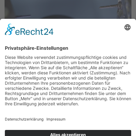
Thomas-Müntzer-Straße 40, 36404 Vacha, Tel. 036962 -
22 6 28, Termine von Mo.bis Do. 8 – 18 Uhr, Fr. 8 – 16 Uhr
und nach Vereinbarung